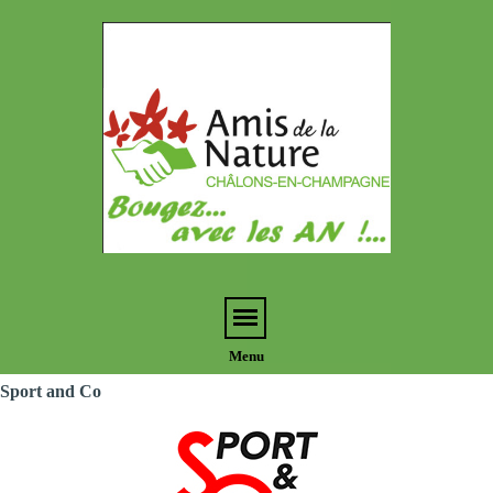
Notr
associa
local
Menu
Menu
Menu
Sport and Co