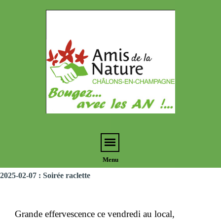
Notr
associa
local
Menu
Menu
Menu
2025-02-07 : Soirée raclette
Grande effervescence ce vendredi au local,