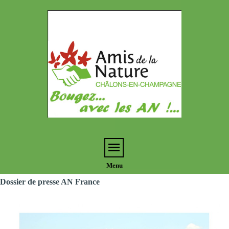
Notr
associa
local
Menu
Menu
Menu
Dossier de presse AN France